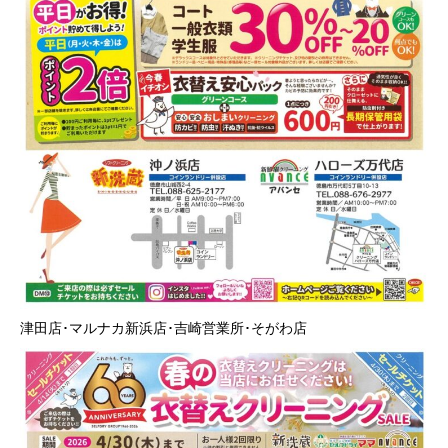
津田店･マルナカ新浜店･吉崎営業所･そがわ店