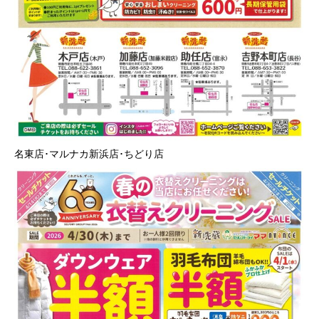
名東店･マルナカ新浜店･ちどり店