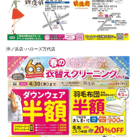
沖ノ浜店･ハローズ万代店