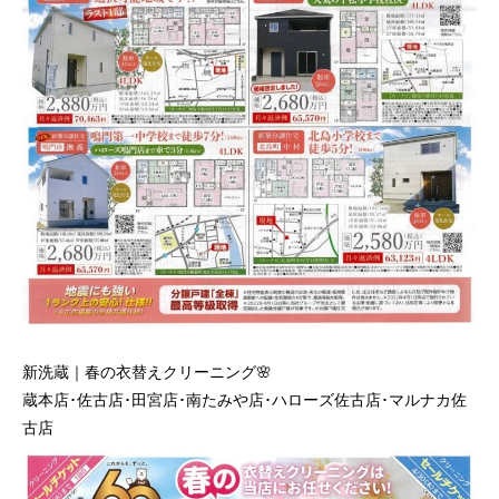
新洗蔵｜春の衣替えクリーニング🌸
蔵本店･佐古店･田宮店･南たみや店･ハローズ佐古店･マルナカ佐
古店