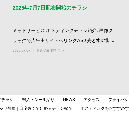
2025年7月7日配布開始のチラシ
ミッドサービス ポスティングチラシ紹介⇩画像ク
リックで広告主サイトへリンクASJ 光と水の街ス
タジオ｜西野建設株式会
2025.07.07
最新の配布チラシ
のチラシ
封入・シール貼り
NEWS
アクセス
プライバシ
ッフ募集｜自宅近くで始めるチラシ配布
ポスティングをおすすめす