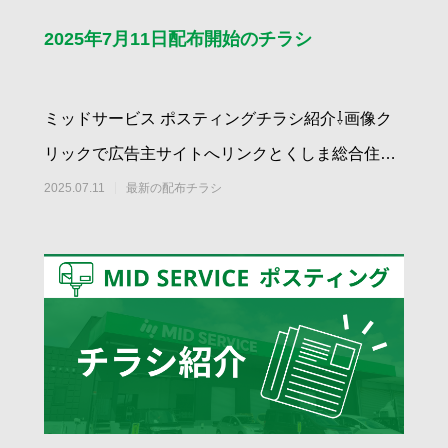
2025年7月11日配布開始のチラシ
ミッドサービス ポスティングチラシ紹介⇩画像ク
リックで広告主サイトへリンクとくしま総合住宅
展示場｜ペットと暮らす家づくりフェア
2025.07.11
最新の配布チラシ