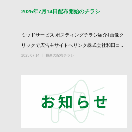
2025年7月14日配布開始のチラシ
ミッドサービス ポスティングチラシ紹介⇩画像ク
リックで広告主サイトへリンク株式会社和田コー
ポレーション｜ロイヤルガーデン中吉野
2025.07.14
最新の配布チラシ