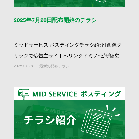
2025年7月28日配布開始のチラシ
ミッドサービス ポスティングチラシ紹介⇩画像ク
リックで広告主サイトへリンクドミノ•ピザ徳島二
軒屋店｜キング•オブ•ピザ NEW
2025.07.28
最新の配布チラシ