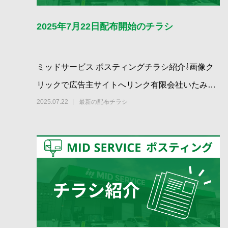
2025年7月22日配布開始のチラシ
ミッドサービス ポスティングチラシ紹介⇩画像ク
リックで広告主サイトへリンク有限会社いたみ不
動産｜小松島市大林町 新規宅地分譲 全
2025.07.22
最新の配布チラシ