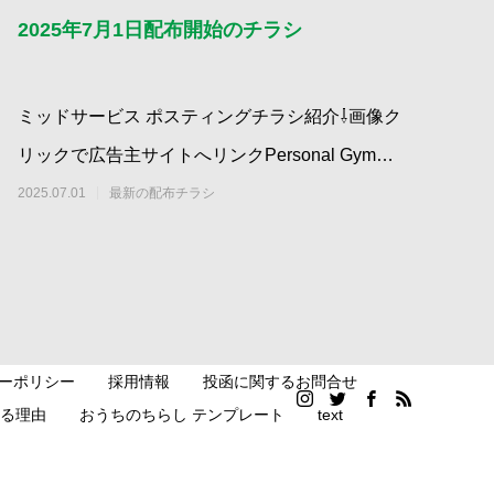
2025年7月1日配布開始のチラシ
ミッドサービス ポスティングチラシ紹介⇩画像ク
リックで広告主サイトへリンクPersonal Gym
ONE'S STYLE｜北矢
2025.07.01
最新の配布チラシ
ーポリシー
採用情報
投函に関するお問合せ
る理由
おうちのちらし テンプレート
text