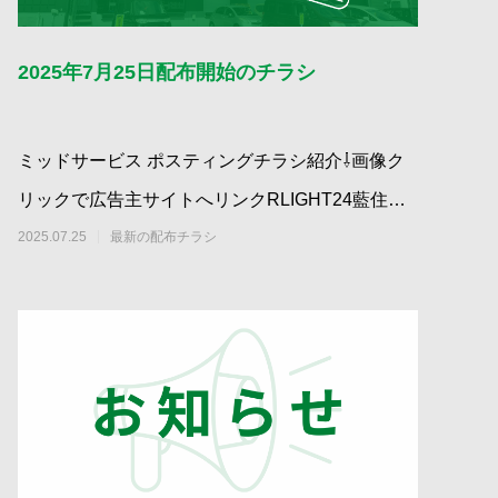
2025年7月25日配布開始のチラシ
ミッドサービス ポスティングチラシ紹介⇩画像ク
リックで広告主サイトへリンクRLIGHT24藍住店•
万代店｜&#x1f30a;夏得
2025.07.25
最新の配布チラシ