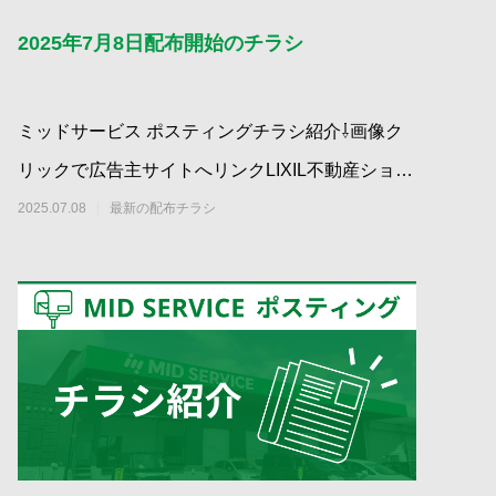
2025年7月8日配布開始のチラシ
ミッドサービス ポスティングチラシ紹介⇩画像ク
リックで広告主サイトへリンクLIXIL不動産ショッ
プ（山城地所株式会社）夢の新築一
2025.07.08
最新の配布チラシ