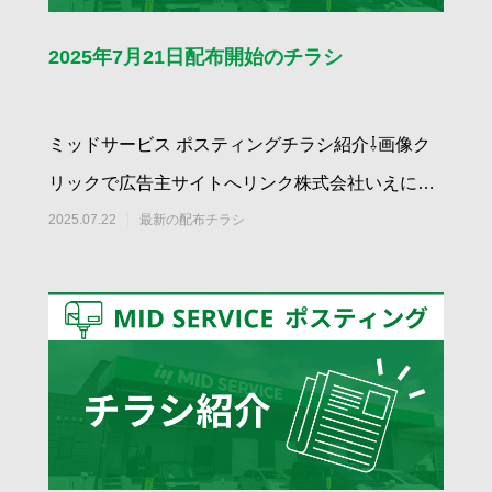
2025年7月21日配布開始のチラシ
ミッドサービス ポスティングチラシ紹介⇩画像ク
リックで広告主サイトへリンク株式会社いえにわ
｜新築2世帯完成見学会 八万町 7/2
2025.07.22
最新の配布チラシ