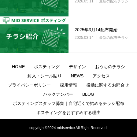
2026.05.11
最新の配布チラシ
2025年3月14配布開始
2025.03.14
最新の配布チラシ
HOME
ポスティング
デザイン
おうちのチラシ
封入・シール貼り
NEWS
アクセス
プライバシーポリシー
採用情報
投函に関するお問合せ
バックナンバー
BLOG
ポスティングスタッフ募集｜自宅近くで始めるチラシ配布
ポスティングをおすすめする理由
おうちのちらし テンプレート
text
copyright©2024 midservice All Right Reserved.