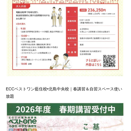
ECCベストワン藍住校•北島中央校｜春講習＆自習スペース使い
放題